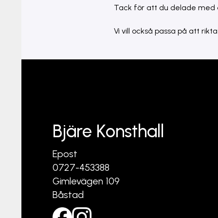
Tack för att du delade med d
Vi vill också passa på att rik
Bjäre Konsthall
Epost
0727-453388
Gimlevägen 109
Båstad